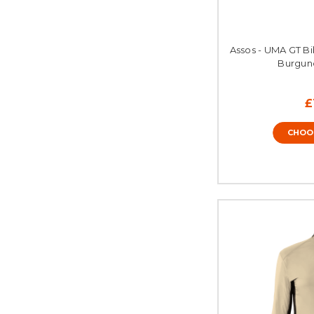
Assos - UMA GT Bi
Burgun
£
CHOO