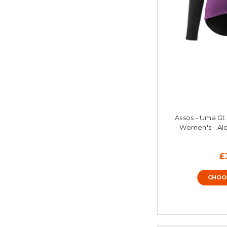
Assos - Uma Gt U
Women's - Al
£
CHOO