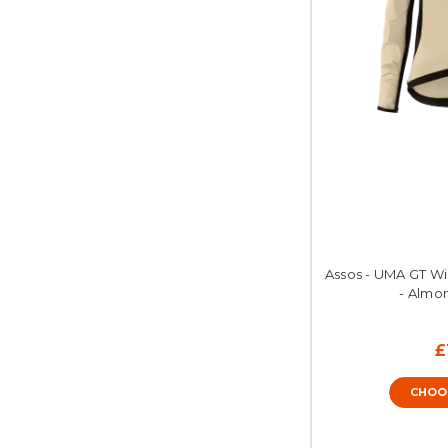
Assos - UMA GT Wi
- Almon
£
CHOO