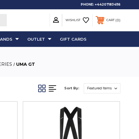
PHONE:
+442071834116
0
WISHLIST
CART
RANDS
OUTLET
GIFT CARDS
ERIES
UMA GT
Sort By: