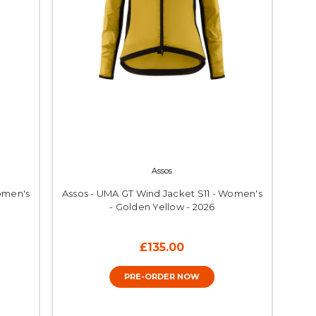
Assos
omen's
Assos - UMA GT Wind Jacket S11 - Women's
- Golden Yellow - 2026
£135.00
PRE-ORDER NOW